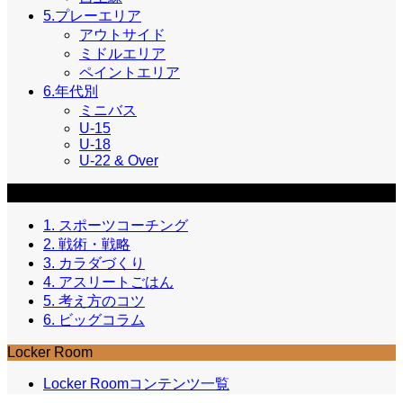
5.プレーエリア
アウトサイド
ミドルエリア
ペイントエリア
6.年代別
ミニバス
U-15
U-18
U-22 & Over
コラム
1. スポーツコーチング
2. 戦術・戦略
3. カラダづくり
4. アスリートごはん
5. 考え方のコツ
6. ビッグコラム
Locker Room
Locker Roomコンテンツ一覧