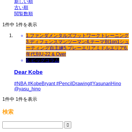
新しい順
古い順
閲覧数順
1件中 1件を表示
1.ファンダメンタルズ
フットワーク
トレーニング
3.ディフェンス
マンツーマン
4.テーマ別
1on1
シュ
ーティング
自主練
5.プレーエリア
ミドルエリア
6.
年代別
U-22 & Over
6. ビッグコラム
Dear Kobe
#NBA #KobeBryant #PencilDrawing#YasunariHino
@yasu_hino
1件中 1件を表示
検索