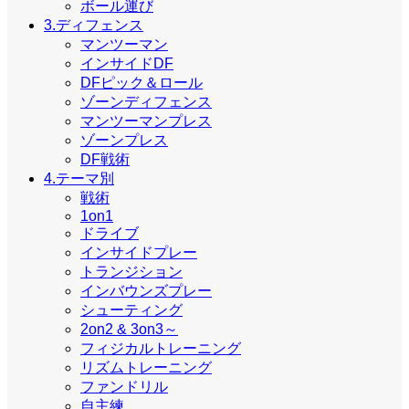
ボール運び
3.ディフェンス
マンツーマン
インサイドDF
DFピック＆ロール
ゾーンディフェンス
マンツーマンプレス
ゾーンプレス
DF戦術
4.テーマ別
戦術
1on1
ドライブ
インサイドプレー
トランジション
インバウンズプレー
シューティング
2on2 & 3on3～
フィジカルトレーニング
リズムトレーニング
ファンドリル
自主練