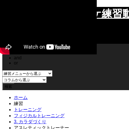
BOXOUT101.
バスケ練習
検索
and
or
ホーム
練習
トレーニング
フィジカルトレーニング
3. カラダづくり
アスレティックトレーナー