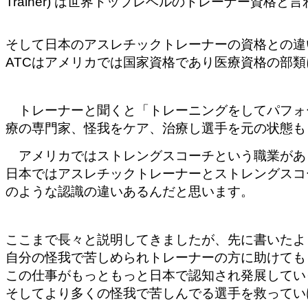
Trainer) は世界トップレベルのトレーナー資格と
そして日本の
アスレチックトレーナーの資格との違
ATCはアメリカでは国家資格であり医療資格の部類
トレーナーと聞くと「トレーニングをしてパフォ
療の専門家、怪我をケア、
治療し選手を元の状態も
アメリカ
ではストレングスコーチという職業があ
日本ではアスレチックトレーナーとストレングスコ
のような認
識の違いあるんだと思います。
ここまで長々と説明してきましたが、先に書いたよ
自分の怪我で苦しめられトレーナーの方に助けても
この仕事がもっともっと日本で認知され発展してい
そし
てより多くの怪我で苦しんでる選手を救ってい