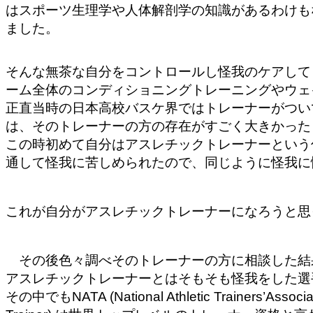
はスポーツ生理学や人体解剖学の知識があるわけも
ました。
そんな無茶な自分
をコントロールし怪我のケアして
ーム全体のコンディショニングトレーニングやウェ
正直当時の日本高校バスケ界ではトレーナー
がつい
は、そのトレーナーの方の存在がすごく大きかった
この時初めて自分
はアスレチックトレーナーという
通して怪我に苦しめられたので、同じように怪我に
これが自分がアスレチックトレーナーになろうと思
その後色々調べその
トレーナーの方に相談した結
アスレチックトレーナーとはそもそも怪我をした選
その中でもNATA (National Athletic Trainers’
Asso