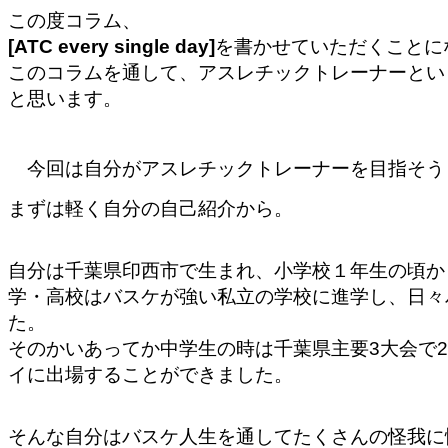
この度コラム、
[ATC every single day]
を書か
せていただくことに
このコラムを通して、アスレチックトレーナーとい
と思います。
今回は自分がアスレチックトレーナーを目指そう
まずは軽く自分の自己紹介から。
自分は
千葉県印西市で生まれ、小学校１年生の頃か
学・高校はバスケが強い私立の学校に進学
し、日々
た。
そのかいあってか中学生の時は千葉県主要3大会で
イに出場することができました。
そんな自分はバスケ人生を通してたくさんの怪我
に