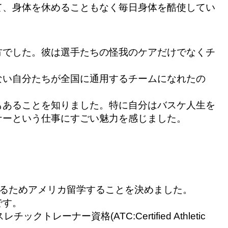
て、身体を休めることもなく毎日身体を酷使してい
方でした
。彼は選手たちの怪我のケアだけでなくチ
ない自分たちが全国に通用するチー
ムになれたの
もあるこ
とを知りました。特に自分はバスケ人生を
ナーという仕事にすごい魅力を感じました
。
するためアメ
リカ留学することを決めました。
です。
アスレチックトレーナー資格(ATC:
Certified Athletic