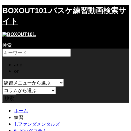
バスケ練習動画検索サ
BOXOUT101.
イト
検索
and
or
ホーム
練習
1.ファンダメンタルズ
6. ビッグコラム